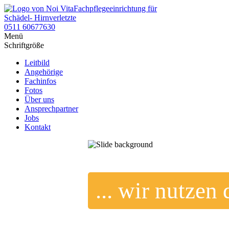
Fachpflegeeinrichtung für
Schädel- Hirnverletzte
0511 60677630
Menü
Schriftgröße
Leitbild
Angehörige
Fachinfos
Fotos
Über uns
Ansprechpartner
Jobs
Kontakt
... wir nutzen