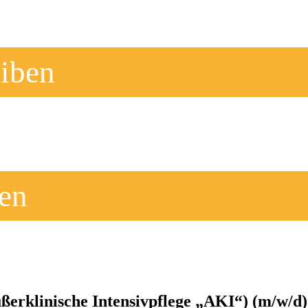
iben
en
ßerklinische Intensivpflege „AKI“) (m/w/d)