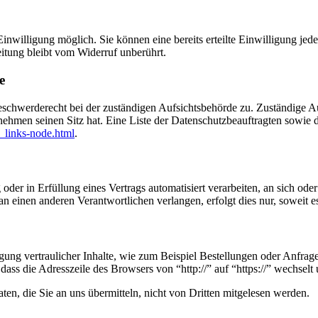
nwilligung möglich. Sie können eine bereits erteilte Einwilligung jede
itung bleibt vom Widerruf unberührt.
e
eschwerderecht bei der zuständigen Aufsichtsbehörde zu. Zuständige Au
nehmen seinen Sitz hat. Eine Liste der Datenschutzbeauftragten sow
_links-node.html
.
oder in Erfüllung eines Vertrags automatisiert verarbeiten, an sich od
n einen anderen Verantwortlichen verlangen, erfolgt dies nur, soweit e
ung vertraulicher Inhalte, wie zum Beispiel Bestellungen oder Anfrage
dass die Adresszeile des Browsers von “http://” auf “https://” wechsel
en, die Sie an uns übermitteln, nicht von Dritten mitgelesen werden.